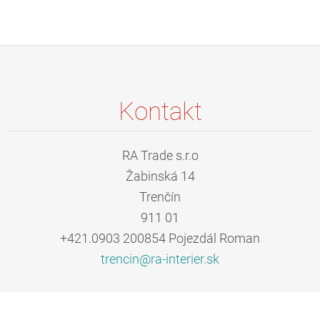
Kontakt
RA Trade s.r.o
Žabinská 14
Trenčín
911 01
+421.0903 200854 Pojezdál Roman
trencin@
ra-inter
ier.sk