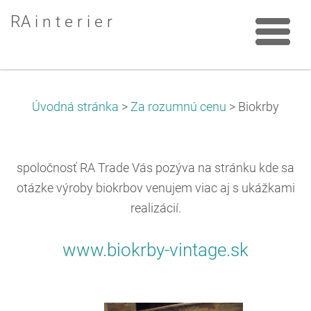
RA i n t e r i e r
Úvodná stránka
>
Za rozumnú cenu
>
Biokrby
spoločnosť RA Trade Vás pozýva na stránku kde sa
otázke výroby biokrbov venujem viac aj s ukážkami
realizácií.
www.biokrby-vintage.sk