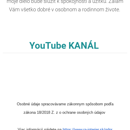
moje dielo bude slúžiť k spokojnosti a úžitku. Žalám
Vám všetko dobré v osobnom a rodinnom živote.
YouTube KANÁL
Osobné údaje spracovávame zákonnym spôsobom podľa
zákona 18/2018 Z. z o ochrane osobných údajov
Viac informácií nájdete na
https://www.ra-interier.sk/
gdpr