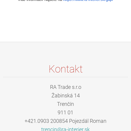
Kontakt
RA Trade s.r.o
Žabinská 14
Trenčín
911 01
+421.0903 200854 Pojezdál Roman
trencin@
ra-inter
ier.sk