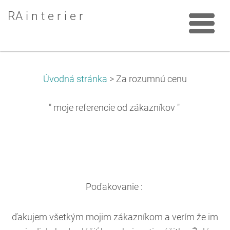
RA i n t e r i e r
Úvodná stránka
>
Za rozumnú cenu
" moje referencie od zákazníkov "
Poďakovanie :
ďakujem všetkým mojim zákazníkom a verím že im