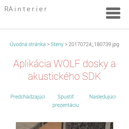
RA i n t e r i e r
Úvodná stránka
>
Steny
>
20170724_180739.jpg
Aplikácia WOLF dosky a
akustického SDK
Predchádzajúci
Spustiť
Nasledujúci
prezentáciu