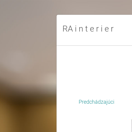
RA i n t e r i e r
Predchádzajúci