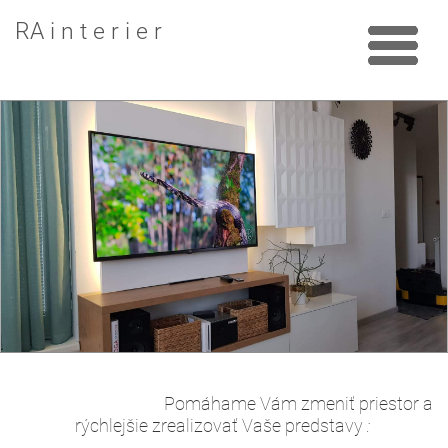
RA i n t e r i e r
Pomáhame Vám zmeniť priestor a
rýchlejšie zrealizovať Vaše predstavy
: