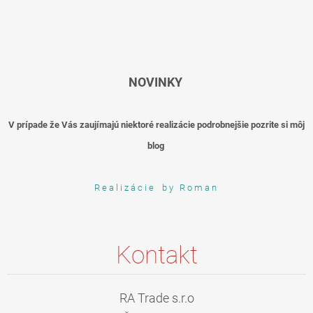
NOVINKY
V prípade že Vás zaujímajú niektoré realizácie podrobnejšie pozrite si môj
blog
R e a l i z á c i e b y R o m a n
Kontakt
RA Trade s.r.o